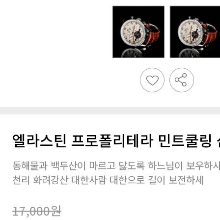
엘라스틴 프로폴리테라 민트쿨링 샴
천리 화려강산 대한사람 대한으로 길이 보전하세
17,000원