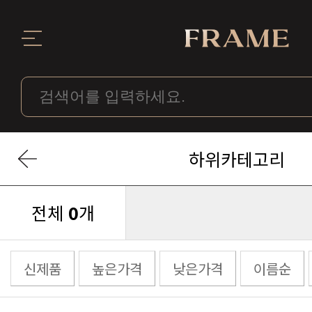
하위카테고리
전체
0
개
신제품
높은가격
낮은가격
이름순