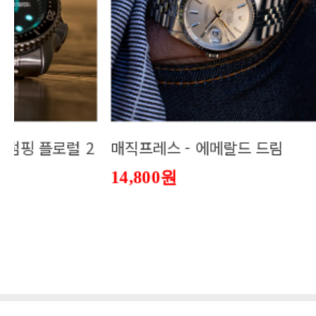
매직프레스 - 에메랄드 드림
이밍 1..
14,800원
558,070원
541,330