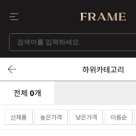
하위카테고리
전체
0
개
신제품
높은가격
낮은가격
이름순