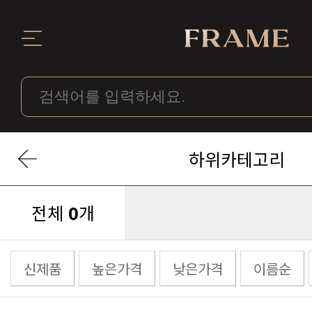
하위카테고리
전체
0
개
신제품
높은가격
낮은가격
이름순