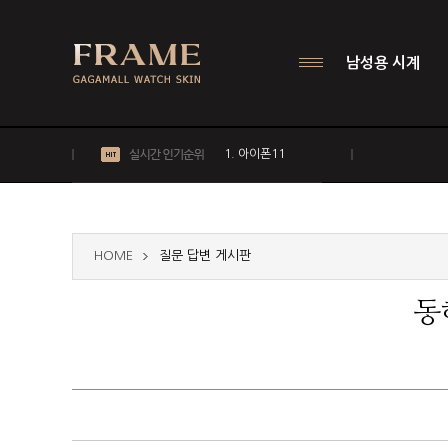
남성용 시계
1. 아이폰11
2. 갤럭시 S20
3. 샤오미
4. 모토로라
HOME
질문 답변 게시판
동