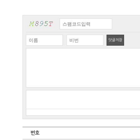
덧글저장
번호