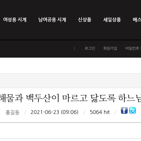
여성용 시계
남여공용 시계
신상품
세일상품
베
로그인
회원가입
비밀번호 
해물과 백두산이 마르고 닳도록 하느
/
2021-06-23 (09:06)
/
5064 hit
/
홍길동