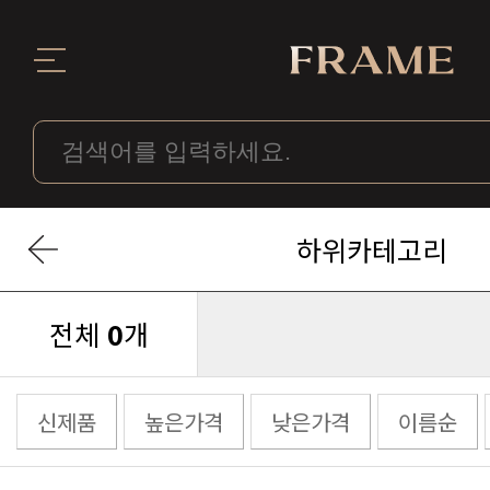
하위카테고리
전체
0
개
신제품
높은가격
낮은가격
이름순